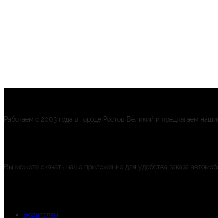
Любимое такси
Работаем с 2003 года в городе Ростов Великий и предлагаем наши
Приложение
Вы можете скачать наше приложение для удобства заказа автомоб
Партнерам
Водителям