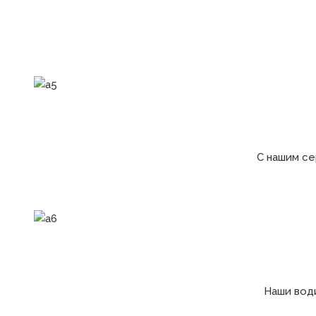
С нашим се
Наши води