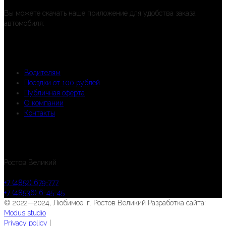
Вы можете скачать наше приложение для удобства заказа
автомобиля:
Партнерам
Водителям
Поездки от 100 рублей
Публичная оферта
О компании
Контакты
Вызвать автомобиль
Ростов Великий
+7 (4852) 679-777
+7 (48536) 6-45-45
© 2022—2024, Любимое, г. Ростов Великий
Разработка сайта:
Modus studio
Privacy policy
|